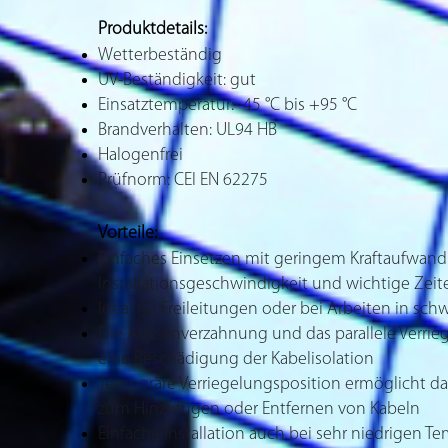
Produktdetails:
Wetterbeständig
UV-Beständigkeit: gut
Einsatztemperatur: -45 °C bis +95 °C
Brandverhalten: UL94 HB
Halogenfrei
Prüfnorm: CEI EN 62275
Vorteile:
Einfaches Einsetzen mit geringem Kraftaufwand
Installationsgeschwindigkeit und wichtige Zeit
Ideal für Freileitungen oder bei Arbeiten in sch
Die Aussenverzahnung und das parallele Verri
eine Beschädigung der Kabelisolation
Temporäre Verriegelungsposition ermöglicht da
zum Hinzufügen oder Entfernen von Kabeln
Einfache Installation auch bei sehr niedrigen Te