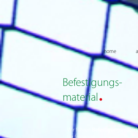
home
a
Befestigungs-
.
material
Wir führen
Befestigungsmateri
für folgende