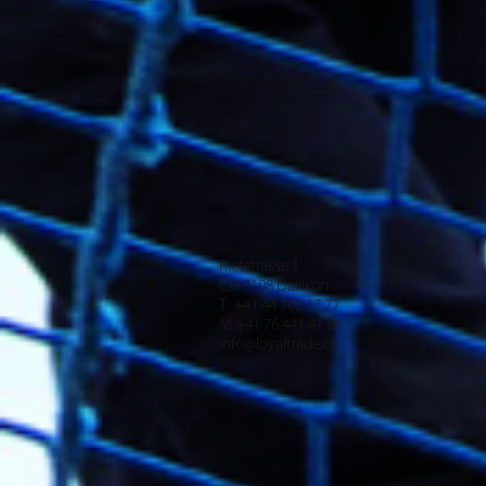
Rietstrasse 1
CH-8108 Dällikon
T +41 44 760 17 77
M +41 76 441 41 84
info@loyaltrade.ch