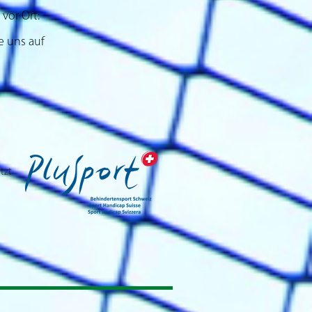
 vor Ort:
e uns auf
tzt