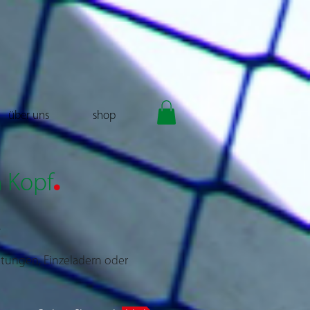
über uns
shop
.
m Kopf
.
itungen, Einzeladern oder