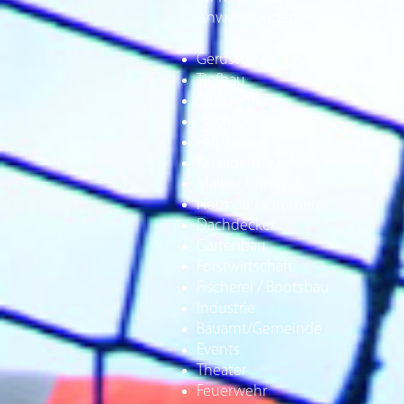
Anwendungen | Märkte:
Gerüstbau
Tiefbau
Strassenbau
Hochbau
Fensterbau
Fassadenbau
Maler / Gipser
Holzbau / Zimmerei
Dachdecker
Gartenbau
Forstwirtschaft
Fischerei / Bootsbau
Industrie
Bauamt/Gemeinde
Events
Theater
Feuerwehr