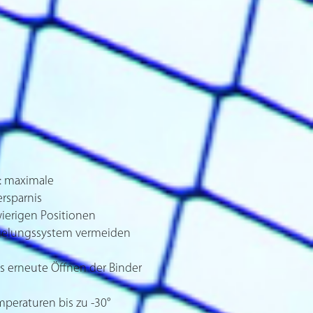
: maximale
ersparnis
wierigen Positionen
egelungssystem vermeiden
s erneute Öffnen der Binder
mperaturen bis zu -30°