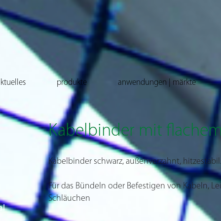
ktuelles
produkte
anwendungen | märkte
Kabelbinder mit flache
Kabelbinder schwarz, außenverzahnt, hitzestabil
Für das Bündeln oder Befestigen von Kabeln, Le
Schläuchen
al