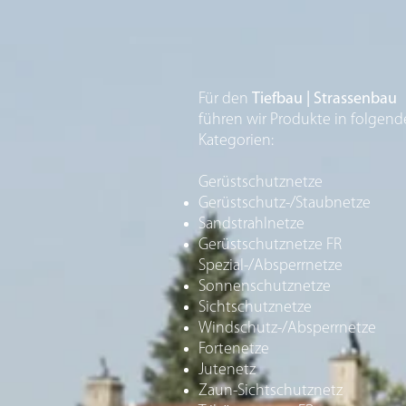
Für den
Tiefbau | Strassenbau
führen wir Produkte
in folgen
Kategorien:
Gerüstschutznetze
Gerüstschutz-/Staubnetze
Sandstrahlnetze
Gerüstschutznetze FR
Spezial-/Absperrnetze
Sonnenschutznetze
Sichtschutznetze
Windschutz-/Absperrnetze
Fortenetze
Jutenetz
Zaun-Sichtschutznetz