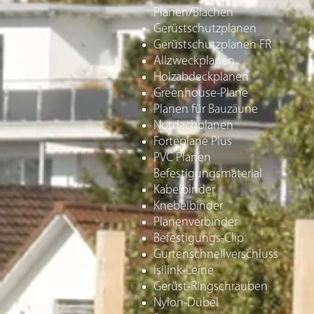
Planen/Blachen
Gerüstschutzplanen
Gerüstschutzplanen FR
Allzweckplanen
Holzabdeckplanen
Greenhouse-Plane
Planen für Bauzäune
Notdachplanen
Forteplane Plus
PVC Planen
Befestigungsmaterial
Kabelbinder
Knebelbinder
Planenverbinder
Befestigungs-Clip
Gurtenschnellverschluss
Isilink-Leine
Gerüst-Ringschrauben
Nylon-Dübel