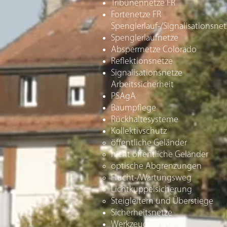
Tribünennetze FR
Fortenetze FR
Spenglerlauf-/Signalisationsne
Spenglerlaufnetze
Absperrnetze Colorado
Reflektionsnetze
Signalisationsnetze
Arbeitssicherheit
PSAgA
Baumpflege
Rückhaltesysteme
Kollektivschutz
öffentliche Geländer​
nicht öffentliche Geländer
optische Abgrenzungen
Flucht-/Wartungsweg
Lichtkuppelsicherung
Steigleitern und Überstiege
Sicherheitsnetze
Werkzeugsicherung