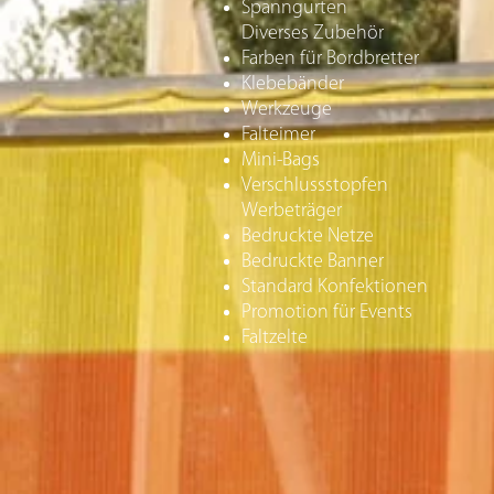
Spanngurten
Diverses Zubehör
Farben für Bordbretter
Klebebänder
Werkzeuge
Falteimer
Mini-Bags
Verschlussstopfen
Werbeträger
Bedruckte Netze
Bedruckte Banner
Standard Konfektionen
Promotion für Events
Faltzelte