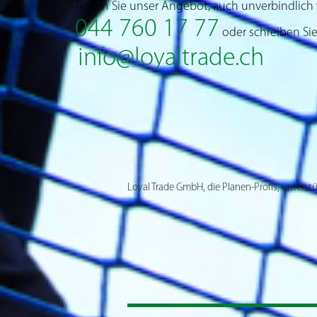
Testen Sie unser Angebot, auch unverbindlich 
044 760 17 77
oder schreiben Sie
info@loyaltrade.ch
Loyal Trade GmbH, die Planen-Profis, unterstü