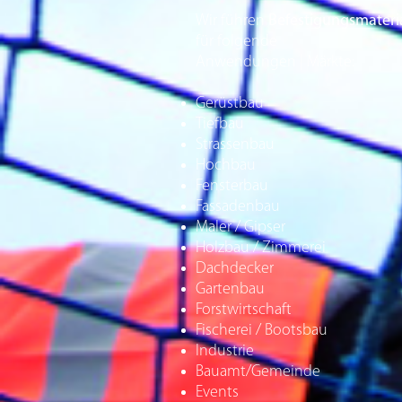
Wir führen
Befestigungsmateri
für folgende
Anwendungen | Märkte:
Gerüstbau
Tiefbau
Strassenbau
Hochbau
Fensterbau
Fassadenbau
Maler / Gipser
Holzbau / Zimmerei
Dachdecker
Gartenbau
Forstwirtschaft
Fischerei / Bootsbau
Industrie
Bauamt/Gemeinde
Events