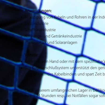
Anwendungen:
Befestigung von Kabeln und Rohren in der Indu
Bahnindustrie
Schiffbauindustrie
Nahrungs- und Getränkeindustrie
Photovoltaik und Solaranlagen
Vorteile:
Anziehen von Hand oder mit dem spezifische
Das Kugelveschlußsystem unterstützt den ger
Verschließen des Kabelbinders und spart Zeit
Dank unserem umfangreichen Lager in Dällikon/
innert 24 Stunden resp. bei Notfällen sogar sof