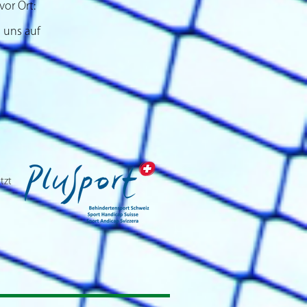
vor Ort:
 uns auf
tzt