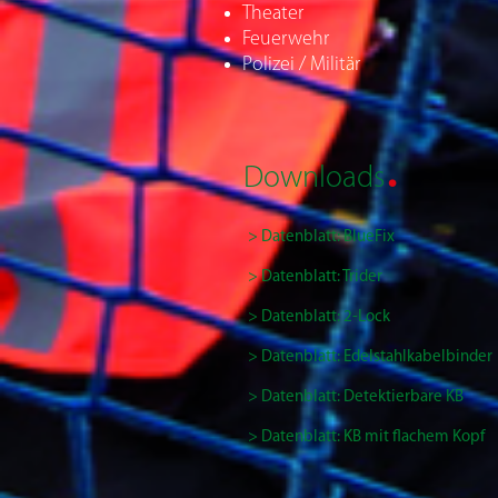
Theater
Feuerwehr
Polizei / Militär
.
Downloads
> Datenblatt: BlueFix
> Datenblatt: Trider
> Datenblatt: 2-Lock
> Datenblatt: Edelstahlkabelbinder
> Datenblatt:
Detektierbare KB
> Datenblatt: KB mit flachem Kopf