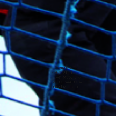
Rietstrasse 1
CH-8108 Dällikon
T +41 44 760 17 77
M +41 76 441 41 84
info@loyaltrade.ch