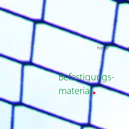
home
a
Befestigungs-
.
material