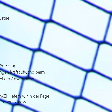
strie
 Werkzeug
ingen Kraftaufwand beim
 bei der Anwendung
ZH liefern wir in der Regel
ort per Express.