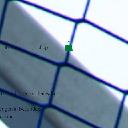
über uns
shop
/ 316 mit hoher mechanischen
ndungen in besonders
r hohe