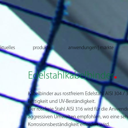
ktuelles
produkte
anwendungen | märkte
.
Edelstahlkabelbinder
Kabelbinder aus rostfreiem Edelstahl AISI 304 
Festigkeit und UV-Beständigkeit.
Der rostfreie Stahl AISI 316 wird für die Anwe
aggressiven Umwelten empfohlen, wo eine seh
Korrosionsbeständigkeit erfordert wird.