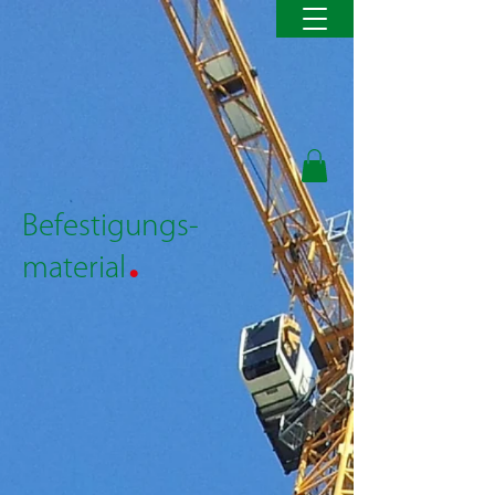
Befestigungs-
.
material