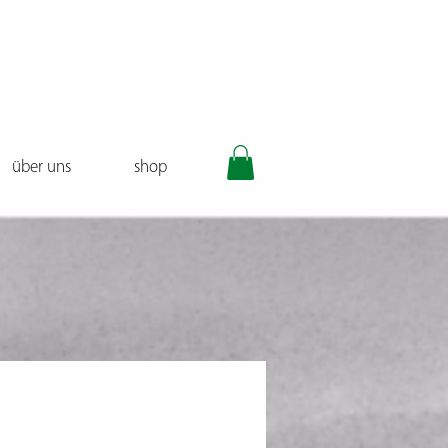
über uns
shop