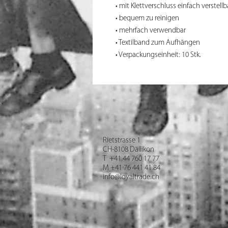
• mit Klettverschluss einfach verstellb
• bequem zu reinigen
• mehrfach verwendbar
• Textilband zum Aufhängen
• Verpackungseinheit: 10 Stk.
Rietstrasse 1
CH-8108 Dällikon
T +41 44 760 17 77
M +41 76 441 41 84
info@loyaltrade.ch