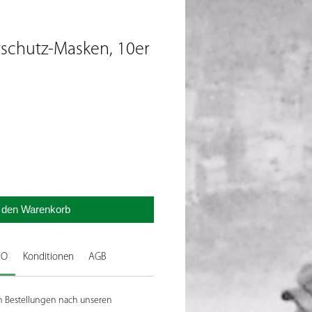
tschutz-Masken, 10er
n den Warenkorb
FO
Konditionen
AGB
en Bestellungen nach unseren