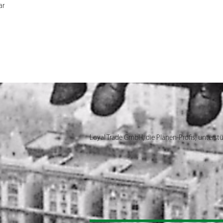
ar
Loyal Trade GmbH, die Planen-Profis, unterstü