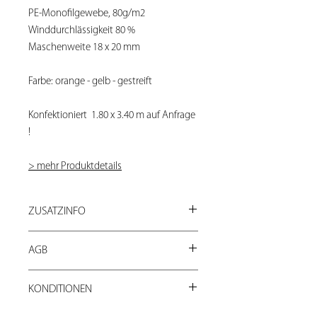
PE-Monofilgewebe, 80g/m2
Winddurchlässigkeit 80 %
Maschenweite 18 x 20 mm
Farbe: orange - gelb - gestreift
Konfektioniert 1.80 x 3.40 m auf Anfrage
!
> mehr Produktdetails
ZUSATZINFO
Fragen Sie bei Bestellungen ab 300 m2
AGB
nach unseren Mengenrabatten:
shop@loyaltrade.ch
Verkaufs- und Lieferbedingungen (AGB)
oder direkt 044 760 17 77
KONDITIONEN
Anerkennung
Preise exkl. MwSt., 30 Tage netto,