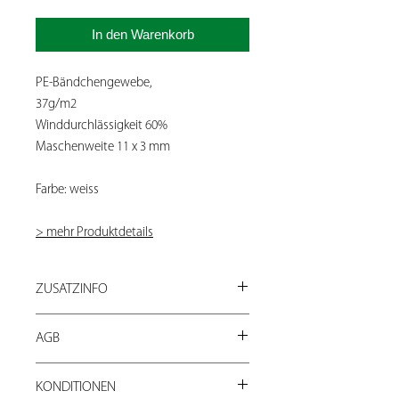
In den Warenkorb
PE-Bändchengewebe,
37g/m2
Winddurchlässigkeit 60%
Maschenweite 11 x 3 mm
Farbe: weiss
> mehr Produktdetails
ZUSATZINFO
Fragen Sie bei Bestellungen ab 5'000 m2
AGB
nach unseren Mengenrabatten:
shop@loyaltrade.ch
Verkaufs- und Lieferbedingungen (AGB)
oder direkt 044 760 17 77
KONDITIONEN