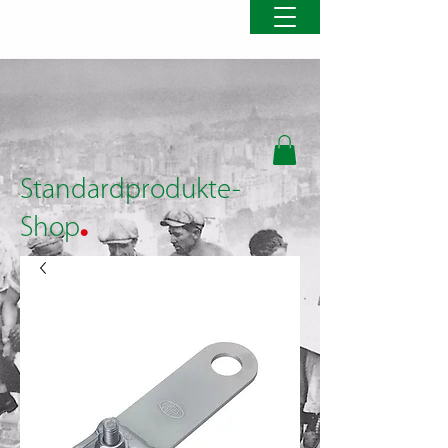
Standardprodukte-
.
Shop