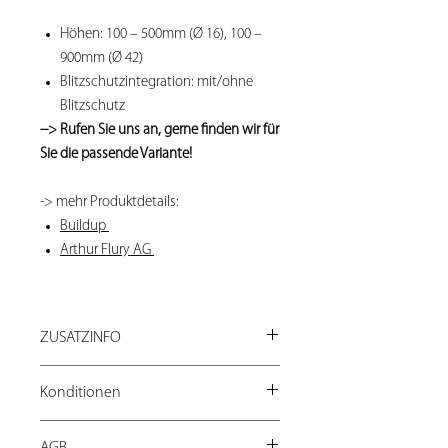
Höhen: 100 – 500mm (Ø 16), 100 –
900mm (Ø 42)
Blitzschutzintegration: mit/ohne
Blitzschutz
--> Rufen Sie uns an, gerne finden wir für
Sie die passende Variante!
-> mehr Produktdetails:
Buildup
Arthur Flury AG
ZUSATZINFO
Fragen Sie bei Bestellungen ab 5 Stück
Konditionen
nach unseren Mengenrabatten:
shop@loyaltrade.ch
Preise exkl. 7.7% MwSt.
oder direkt 044 760 17 77
AGB