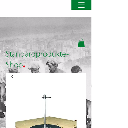
Standardprodukte-
.
Shop