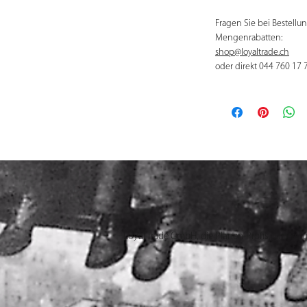
Fragen Sie bei Bestell
Mengenrabatten:
shop@loyaltrade.ch
oder direkt 044 760 17 
Loyal Trade GmbH, die Planen-Profis, unterstü