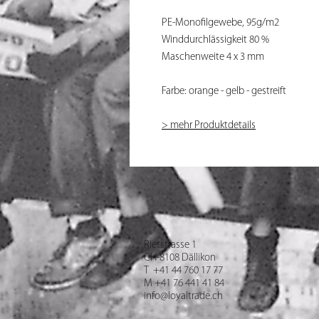
PE-Monofilgewebe, 95g/m2
Winddurchlässigkeit 80 %
Maschenweite 4 x 3 mm
Farbe: orange - gelb - gestreift
> mehr Produktdetails
Rietstrasse 1
CH-8108 Dällikon
T +41 44 760 17 77
M +41 76 441 41 84
info@loyaltrade.ch