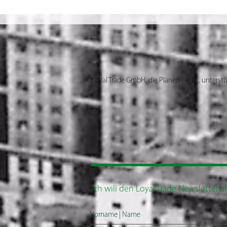
Hopp Schwiiz! WM-Werbebanner
Der T
für Baustellen, Gerüste und
Wie T
Bauzäune
Einn
Loyal Trade GmbH, die Planen-Profis, unterstü
Ich will den Loyal Trade Newsletter 