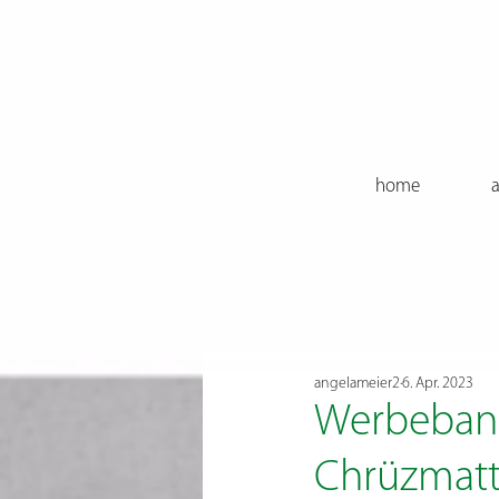
home
a
angelameier2
6. Apr. 2023
Werbebann
Chrüzmatt