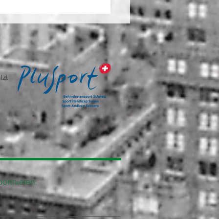
ennisplatz als Werbefläche:
ennisclubs zusätzliche
ahmen generieren
tzt
abonnieren: