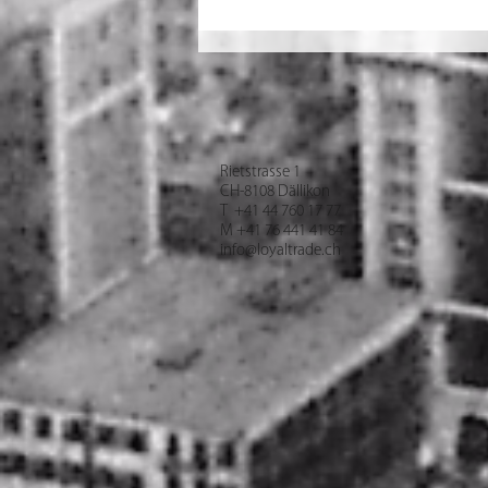
Arbeitssicherheit im Sommer:
UV-Schutz auf Baustellen richtig
umsetzen
Rietstrasse 1
CH-8108 Dällikon
T +41 44 760 17 77
M +41 76 441 41 84
info@loyaltrade.ch