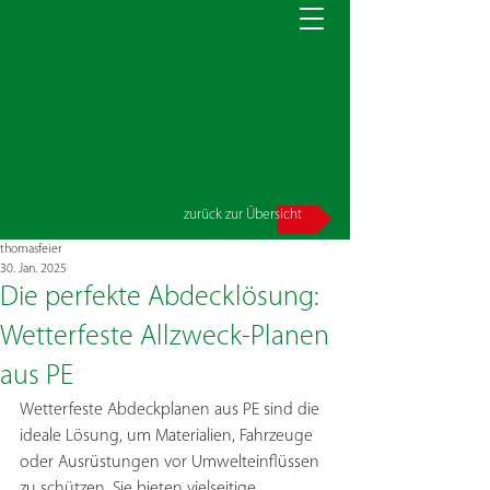
zurück zur Übersicht
thomasfeier
30. Jan. 2025
Die perfekte Abdecklösung:
Wetterfeste Allzweck-Planen
aus PE
Wetterfeste Abdeckplanen aus PE sind die 
ideale Lösung, um Materialien, Fahrzeuge 
oder Ausrüstungen vor Umwelteinflüssen 
zu schützen. Sie bieten vielseitige 