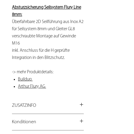
Absturzsicherung Seilsystem Flury Line
8mm:
Überfahrbare 2D Seilführung aus Inox A2
für Seilsystem 8mm und Gleiter GL8
verschraubte Montage auf Gewinde
M16
inkl. Anschluss für die H geprüfte
Integration in den Blitzschutz.
-> mehr Produktdetails:
Buildup
Arthur Flury AG
ZUSATZINFO
Bei Fragen zu unseren Produkten:
Konditionen
shop@loyaltrade.ch
oder direkt 044 760 17 77
Preise exkl. 7.7% MwSt.