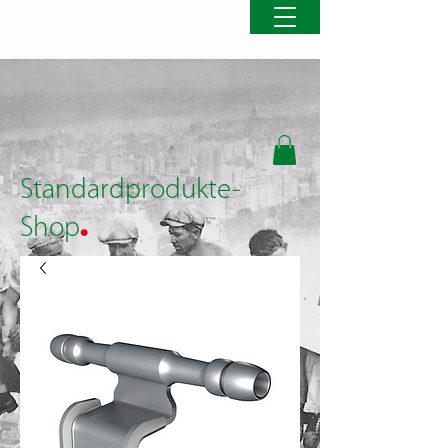
Standardprodukte-
.
Shop